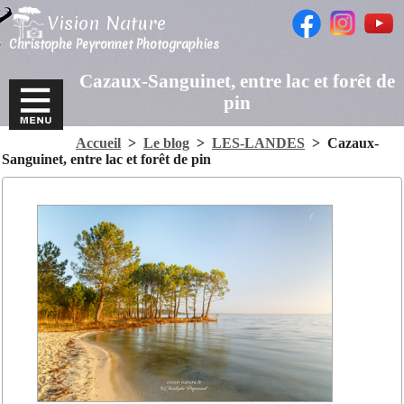
Vision Nature
Christophe Peyronnet Photographies
Cazaux-Sanguinet, entre lac et forêt de
pin
Accueil
>
Le blog
>
LES-LANDES
>
Cazaux-
Sanguinet, entre lac et forêt de pin