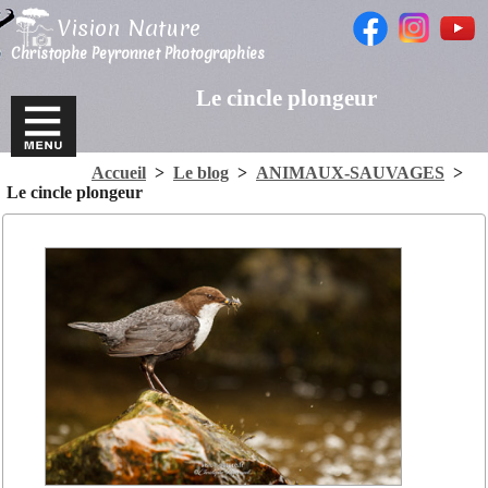
Vision Nature
Christophe Peyronnet Photographies
Le cincle plongeur
Accueil
>
Le blog
>
ANIMAUX-SAUVAGES
>
Le cincle plongeur