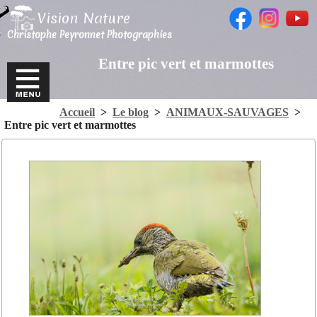
Vision Nature
Christophe Peyronnet Photographies
Entre pic vert et marmottes
Accueil
>
Le blog
>
ANIMAUX-SAUVAGES
>
Entre pic vert et marmottes