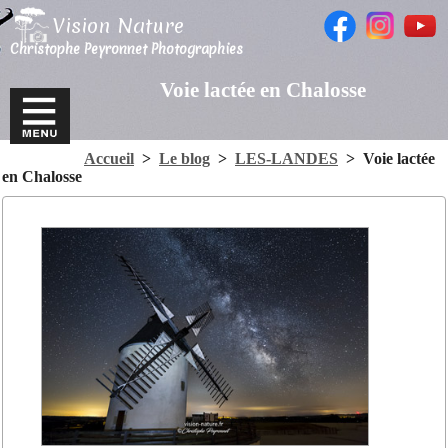
Vision Nature
Christophe Peyronnet Photographies
Voie lactée en Chalosse
Accueil
>
Le blog
>
LES-LANDES
>
Voie lactée
en Chalosse