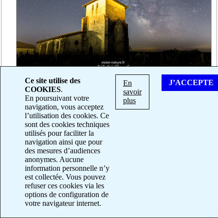
Ce site utilise des
J’ACCEPTE
En
Un autre lieu : L'église Saint-Pierre de Montfort en
COOKIES
.
savoir
Chalosse. L'église se trouve elle aussi en hauteur
En poursuivant votre
plus
avec une vue dégagée sur les Pyrénées.
navigation, vous acceptez
l’utilisation des cookies. Ce
Sa construction date du XIII siècle et son
sont des cookies techniques
architecture est à la fois romane et gothique.
utilisés pour faciliter la
navigation ainsi que pour
des mesures d’audiences
© Christophe Peyronnet |
Mentions légales
|
Contacter le
anonymes. Aucune
photographe
information personnelle n’y
est collectée. Vous pouvez
refuser ces cookies via les
options de configuration de
votre navigateur internet.