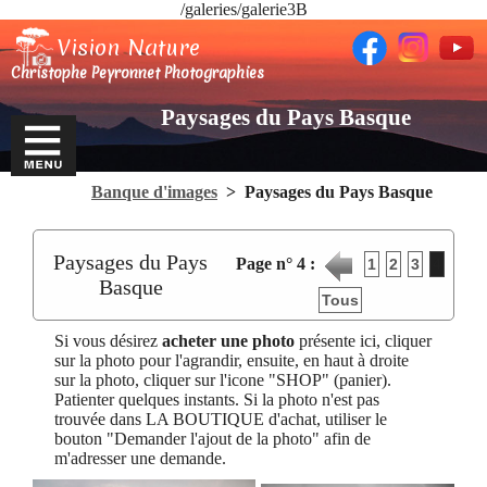
/galeries/galerie3B
Vision Nature
Christophe Peyronnet Photographies
Paysages du Pays Basque
Banque d'images
>
Paysages du Pays Basque
Paysages du Pays
Page n°
4
:
1
2
3
4
Basque
Tous
Si vous désirez
acheter une photo
présente ici, cliquer
sur la photo pour l'agrandir, ensuite, en haut à droite
sur la photo, cliquer sur l'icone "SHOP" (panier).
Patienter quelques instants. Si la photo n'est pas
trouvée dans LA BOUTIQUE d'achat, utiliser le
bouton "Demander l'ajout de la photo" afin de
m'adresser une demande.