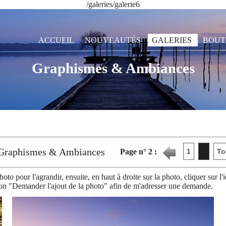
/galeries/galerie6
ACCUEIL
NOUVEAUTÉS
GALERIES
BOUT
Graphismes & Ambiances
Graphismes & Ambiances
Page n°
2
:
1
2
To
photo pour l'agrandir, ensuite, en haut à droite sur la photo, cliquer sur
on "Demander l'ajout de la photo" afin de m'adresser une demande.